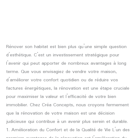
L’Importance de Rénover son Habitat :
L’Importance
de
Investir dans l’Avenir
Rénover
son
Rénovation
/
kalinet-marc
Habitat
:
Rénover son habitat est bien plus qu’une simple question
Investir
d’esthétique. C’est un investissement stratégique pour
dans
l’avenir qui peut apporter de nombreux avantages à long
l’Avenir
terme. Que vous envisagiez de vendre votre maison,
d’améliorer votre confort quotidien ou de réduire vos
factures énergétiques, la rénovation est une étape cruciale
pour maximiser la valeur et l’efficacité de votre bien
immobilier. Chez Créa Concepts, nous croyons fermement
que la rénovation de votre maison est une décision
judicieuse qui contribue à un avenir plus serein et durable.
1. Amélioration du Confort et de la Qualité de Vie L’un des