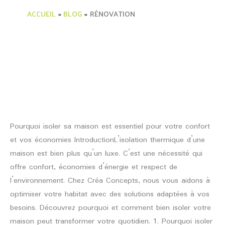
ACCUEIL
BLOG
RÉNOVATION
Rénovation
isoler sa maison
isoler
sa
maison
Isolation thermique
,
Rénovation
/
kalinet-marc
Pourquoi isoler sa maison est essentiel pour votre confort
et vos économies IntroductionL’isolation thermique d’une
maison est bien plus qu’un luxe. C’est une nécessité qui
offre confort, économies d’énergie et respect de
l’environnement. Chez Créa Concepts, nous vous aidons à
optimiser votre habitat avec des solutions adaptées à vos
besoins. Découvrez pourquoi et comment bien isoler votre
maison peut transformer votre quotidien. 1. Pourquoi isoler