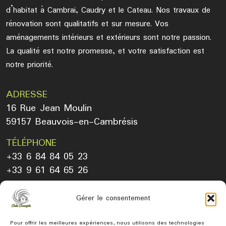
d’habitat à Cambrai, Caudry et le Cateau. Nos travaux de
rénovation sont qualitatifs et sur mesure. Vos
aménagements intérieurs et extérieurs sont notre passion.
La qualité est notre promesse, et votre satisfaction est
notre priorité.
ADRESSE
16 Rue Jean Moulin
59157 Beauvois-en-Cambrésis
TÉLÉPHONE
+33 6 84 84 05 23
+33 9 61 64 65 26
EMAIL
Gérer le consentement
renovation@creaconcepts.fr
Pour offrir les meilleures expériences, nous utilisons des technologies