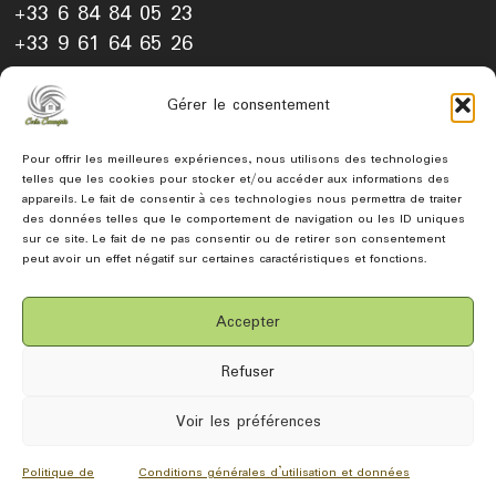
+33 6 84 84 05 23
+33 9 61 64 65 26
EMAIL
Gérer le consentement
renovation@creaconcepts.fr
SUIVEZ NOUS SUR LES RÉSEAUX :
Pour offrir les meilleures expériences, nous utilisons des technologies
telles que les cookies pour stocker et/ou accéder aux informations des
appareils. Le fait de consentir à ces technologies nous permettra de traiter
Partagez et soutenez nous
des données telles que le comportement de navigation ou les ID uniques
sur ce site. Le fait de ne pas consentir ou de retirer son consentement
peut avoir un effet négatif sur certaines caractéristiques et fonctions.
Accepter
Tous droits réservés 2026 © Créa Concepts votre spécialiste de la
Refuser
rénovation d'habitat sur cambrai, caudry et le cateau
Voir les préférences
Site développé par
KALINET MULTIMÉDIA
|
POLITIQUES DES COOKIES
|
MENTIONS LÉGALES
|
CONDITIONS GÉNÉRALES & DONNÉES
Politique de
Conditions générales d’utilisation et données
PERSONNELLES